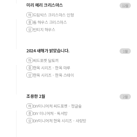
미리 메리 크리스마스
12월
드림박스 크리스마스 인형
하
돔 하우스 크리스마스
중
빈티지 하우스
상
2024 새해가 밝았습니다.
1월
씨드포켓 달토끼
하
한옥 시리즈 - 한옥 마루
중
한옥 시리즈 - 한옥 스테이
상
조용한 2월
2월
DIY미니어처 씨드포켓 - 정글숲
하
DIY 미니어처 - 독서방
중
DIY미니어처 한옥 시리즈 - 사랑방
상