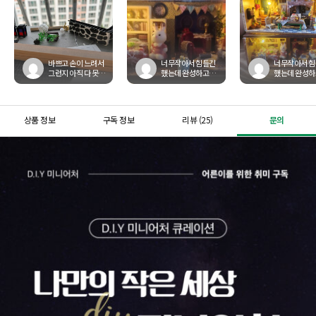
바쁘고 손이 느려서
너무작아서 힘들긴
너무작아서 
그런지 아직 다 못만
했는데 완성하고보
했는데 완성
들었지만 만들 때마
니 뿌듯했어요
니 뿌듯했어요
다 잡생각도 사라지
고 아주 좋습니다!
상품 정보
구독 정보
리뷰 (25)
문의