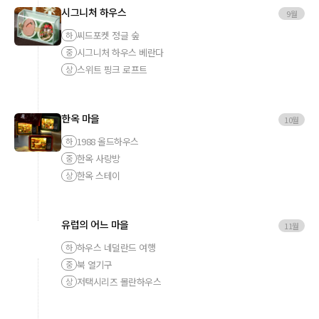
시그니처 하우스
9월
씨드포켓 정글 숲
하
시그니처 하우스 베란다
중
스위트 핑크 로프트
상
한옥 마을
10월
1988 올드하우스
하
한옥 사랑방
중
한옥 스테이
상
유럽의 어느 마을
11월
하우스 네덜란드 여행
하
북 열기구
중
저택시리즈 몰란하우스
상