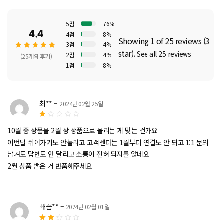
5점
76%
4.4
4점
8%
Showing 1 of 25 reviews (3
3점
4%
star).
See all 25 reviews
2점
4%
(25개의 후기)
1점
8%
5 중에
서
4.40
로 평가
최**
–
2024년 02월 25일
됨
5
10월 중 상품을 2월 상 상품으로 올리는 게 맞는 건가요
중
에
이번달 쉬어가기도 안눌리고 고객센터는 1월부터 연결도 안 되고 1:1 문의
서
1
남겨도 답변도 안 달리고 소통이 전혀 되지를 않네요
로
2월 상품 받은 거 반품해주세요
평
가
됨
빼꼼**
–
2024년 02월 01일