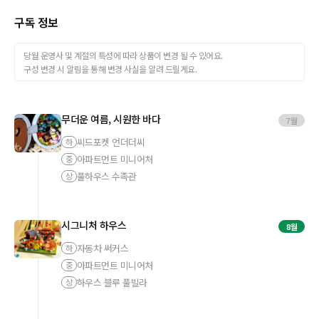
구독 정보
당월 운영사 및 계절의 특성에 따라 상품이 변경 될 수 있어요.
구성 변경 시 알림을 통해 변경 사실을 알려 드릴게요.
무더운 여름, 시원한 바다
7월
씨드포켓 언더더씨
하
아파트먼트 미니어처
중
풀하우스 수족관
상
시그니처 하우스
8월
자동차 써커스
하
아파트먼트 미니어처
중
하우스 블루 풀빌라
상