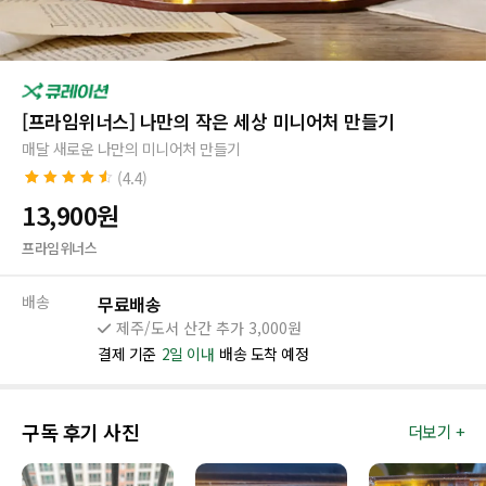
[프라임위너스] 나만의 작은 세상 미니어처 만들기
매달 새로운 나만의 미니어처 만들기
(4.4)
4.4
25
개의 고
13,900
원
객 평가를 기
준으로 5점
프라임위너스
만점에
점으
로 평가됨
배송
무료배송
제주/도서 산간 추가 3,000원
결제 기준
2일 이내
배송 도착 예정
구독 후기 사진
더보기 +