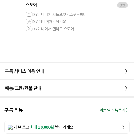
스토어
3월
DIY미니어처 씨드포켓 - 스위트파티
하
DIY 미니어처 - 케익샵
중
DIY미니어처 샐러드 스토어
상
구독 서비스 이용 안내
〉
배송/교환/환불 안내
〉
구독 리뷰
이번 달 리뷰쓰기 〉
리뷰 쓰고
최대 10,000원
받아 가세요!
〉