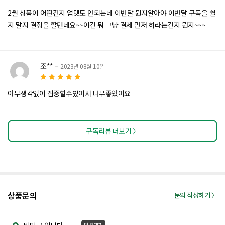
5 중
2월 상품이 어떤건지 업뎃도 안되는데 이번달 뭔지알아야 이번달 구독을 쉴
에서
2
로
지 말지 결정을 할텐데요~~이건 뭐 그냥 결제 먼저 하라는건지 뭔지~~~
평가
됨
조**
–
2023년 08월 10일
5
5 중에서
로
아무생각없이 집중할수있어서 너무좋았어요
평가됨
구독리뷰 더보기 〉
상품문의
문의 작성하기 〉