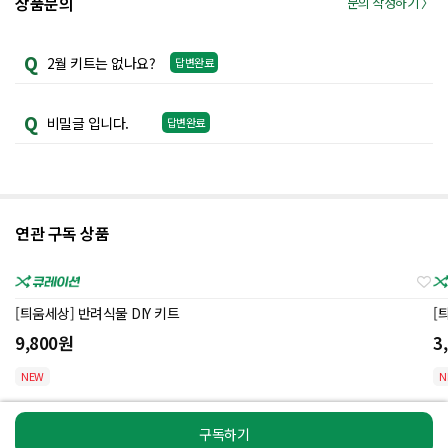
상품문의
문의 작성하기 〉
Q
2월 키트는 없나요?
답변완료
Q
비밀글 입니다.
답변완료
연관 구독 상품
[틔움세상] 반려식물 DIY 키트
[
9,800
원
3
NEW
N
구독하기