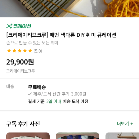
[크리에이티브크루] 매번 색다른 DIY 취미 큐레이션
손으로 만들 수 있는 모든 취미
(5.0)
5.0
4
개의 고객
29,900
원
평가를 기준으
로 5점 만점에
크리에이티브크루
점으로 평가됨
배송
무료배송
제주/도서 산간 추가 3,000원
결제 기준
2일 이내
배송 도착 예정
구독 후기 사진
더보기 +