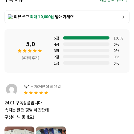
리뷰 쓰고
최대 10,000원
받아 가세요!
〉
5점
100%
5.0
4점
0%
3점
0%
2점
0%
(4개의 후기)
1점
0%
5 중에
서
5.00
로 평가
듀*
–
2024년 01월 06일
됨
5
5 중에서
로
24.01 구독상품입니다
평가됨
속지는 완전 평범 하긴한데
구성이 넘 좋네요!