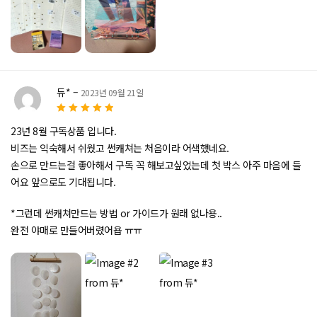
듀*
–
2023년 09월 21일
5
5 중에서
로
23년 8월 구독상품 입니다.
평가됨
비즈는 익숙해서 쉬웠고 썬캐쳐는 처음이라 어색했네요.
손으로 만드는걸 좋아해서 구독 꼭 해보고싶었는데 첫 박스 아주 마음에 들
어요 앞으로도 기대됩니다.
*그런데 썬캐쳐만드는 방법 or 가이드가 원래 없나용..
완전 야매로 만들어버렸어욥 ㅠㅠ