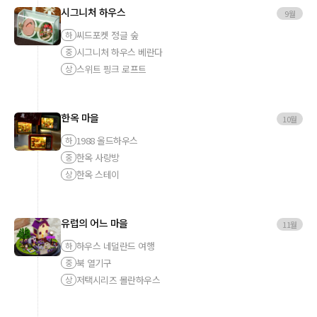
시그니처 하우스
9월
씨드포켓 정글 숲
하
시그니처 하우스 베란다
중
스위트 핑크 로프트
상
한옥 마을
10월
1988 올드하우스
하
한옥 사랑방
중
한옥 스테이
상
유럽의 어느 마을
11월
하우스 네덜란드 여행
하
북 열기구
중
저택시리즈 몰란하우스
상