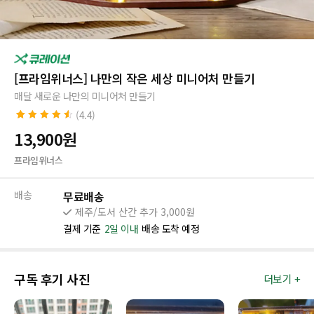
[프라임위너스] 나만의 작은 세상 미니어처 만들기
매달 새로운 나만의 미니어처 만들기
(4.4)
4.4
25
개의 고
13,900
원
객 평가를 기
준으로 5점
프라임위너스
만점에
점으
로 평가됨
배송
무료배송
제주/도서 산간 추가 3,000원
결제 기준
2일 이내
배송 도착 예정
구독 후기 사진
더보기 +