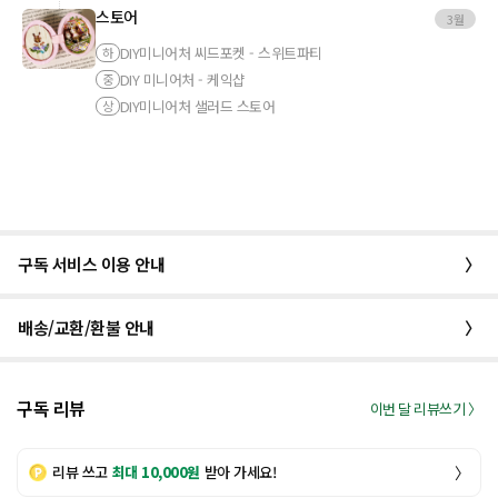
스토어
3월
DIY미니어처 씨드포켓 - 스위트파티
하
DIY 미니어처 - 케익샵
중
DIY미니어처 샐러드 스토어
상
구독 서비스 이용 안내
〉
배송/교환/환불 안내
〉
구독 리뷰
이번 달 리뷰쓰기 〉
리뷰 쓰고
최대 10,000원
받아 가세요!
〉