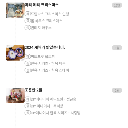
미리 메리 크리스마스
12월
드림박스 크리스마스 인형
하
돔 하우스 크리스마스
중
빈티지 하우스
상
2024 새해가 밝았습니다.
1월
씨드포켓 달토끼
하
한옥 시리즈 - 한옥 마루
중
한옥 시리즈 - 한옥 스테이
상
조용한 2월
2월
DIY미니어처 씨드포켓 - 정글숲
하
DIY 미니어처 - 독서방
중
DIY미니어처 한옥 시리즈 - 사랑방
상