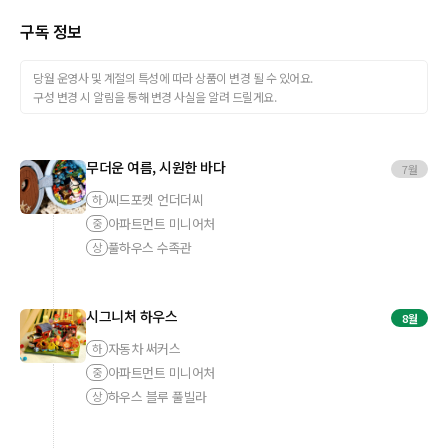
구독 정보
당월 운영사 및 계절의 특성에 따라 상품이 변경 될 수 있어요.
구성 변경 시 알림을 통해 변경 사실을 알려 드릴게요.
무더운 여름, 시원한 바다
7월
씨드포켓 언더더씨
하
아파트먼트 미니어처
중
풀하우스 수족관
상
시그니처 하우스
8월
자동차 써커스
하
아파트먼트 미니어처
중
하우스 블루 풀빌라
상