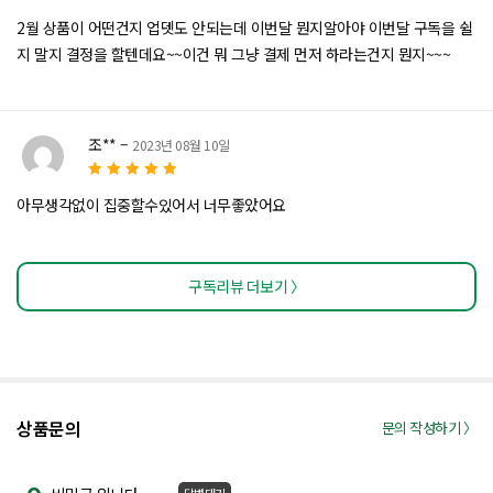
5 중
2월 상품이 어떤건지 업뎃도 안되는데 이번달 뭔지알아야 이번달 구독을 쉴
에서
2
로
지 말지 결정을 할텐데요~~이건 뭐 그냥 결제 먼저 하라는건지 뭔지~~~
평가
됨
조**
–
2023년 08월 10일
5
5 중에서
로
아무생각없이 집중할수있어서 너무좋았어요
평가됨
구독리뷰 더보기 〉
상품문의
문의 작성하기 〉