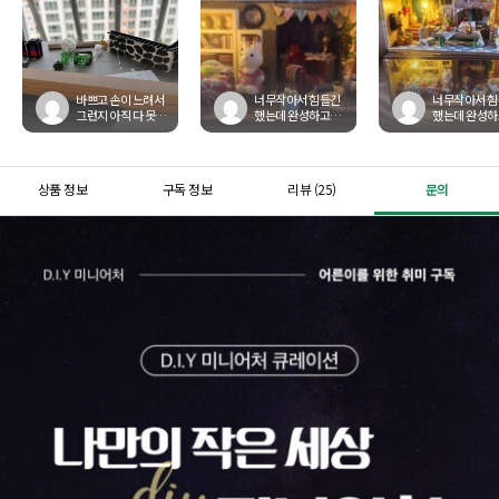
바쁘고 손이 느려서
너무작아서 힘들긴
너무작아서 
그런지 아직 다 못만
했는데 완성하고보
했는데 완성
들었지만 만들 때마
니 뿌듯했어요
니 뿌듯했어요
다 잡생각도 사라지
고 아주 좋습니다!
상품 정보
구독 정보
리뷰 (25)
문의