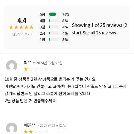
5점
76%
4.4
4점
8%
Showing 1 of 25 reviews (2
3점
4%
star).
See all 25 reviews
2점
4%
(25개의 후기)
1점
8%
5 중에
서
4.40
로 평가
최**
–
2024년 02월 25일
됨
5
10월 중 상품을 2월 상 상품으로 올리는 게 맞는 건가요
중
에
이번달 쉬어가기도 안눌리고 고객센터는 1월부터 연결도 안 되고 1:1 문의
서
1
남겨도 답변도 안 달리고 소통이 전혀 되지를 않네요
로
2월 상품 받은 거 반품해주세요
평
가
됨
빼꼼**
–
2024년 02월 01일