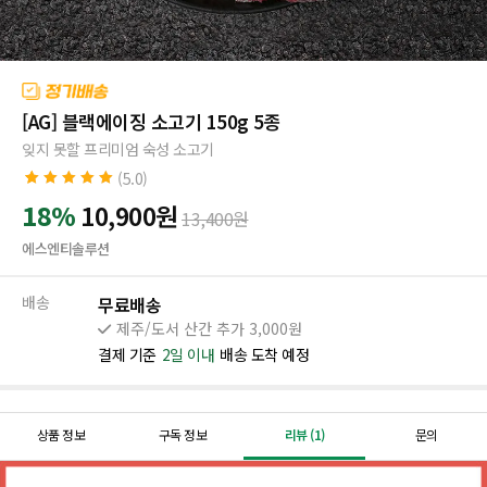
[AG] 블랙에이징 소고기 150g 5종
잊지 못할 프리미엄 숙성 소고기
(5.0)
5.0
1
개의 고객
18%
10,900
원
13,400
원
평가를 기준으
로 5점 만점에
에스엔티솔루션
점으로 평가됨
배송
무료배송
제주/도서 산간 추가 3,000원
결제 기준
2일 이내
배송 도착 예정
상품 정보
구독 정보
리뷰 (1)
문의