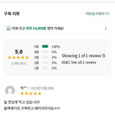
구독 리뷰
이번 달 리뷰쓰기 〉
리뷰 쓰고
최대 10,000원
받아 가세요!
〉
5점
100%
5.0
4점
0%
Showing 1 of 1 review (5
3점
0%
star).
See all 1 review
2점
0%
(1개의 후기)
1점
0%
5 중에
서
5.00
로 평가
박**
–
2023년 03월 28일
됨
5
5 중에서
로
늘 맛있게 먹고 있습니다!
평가됨
블랙에이징 구독하고 돼지되어가요ㅠㅠ