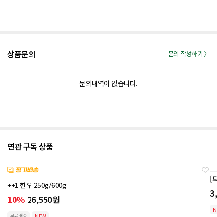
상품문의
문의 작성하기 〉
문의내역이 없습니다.
연관 구독 상품
[
++1 한우 250g/600g
3
10%
26,550
원
N
무료배송
NEW