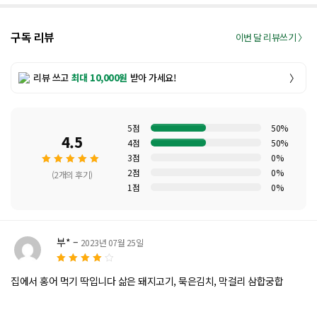
구독 리뷰
이번 달 리뷰쓰기 〉
리뷰 쓰고
최대 10,000원
받아 가세요!
〉
5점
50%
4.5
4점
50%
3점
0%
2점
0%
(2개의 후기)
1점
0%
5 중에
서
4.50
로 평가
부*
–
2023년 07월 25일
됨
4
5 중에서
집에서 홍어 먹기 딱입니다 삶은 돼지고기, 묵은김치, 막걸리 삼합궁합
로 평가됨