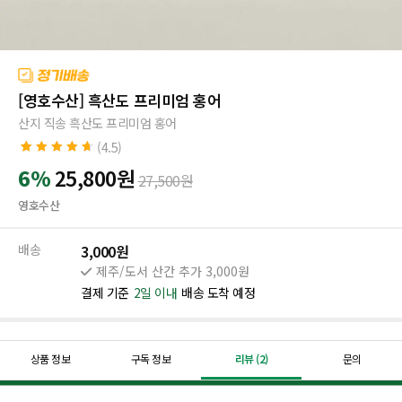
[영호수산] 흑산도 프리미엄 홍어
산지 직송 흑산도 프리미엄 홍어
(4.5)
4.5
2
개의 고
6%
25,800
원
27,500
원
객 평가를 기
준으로 5점
영호수산
만점에
점으
로 평가됨
배송
3,000원
제주/도서 산간 추가 3,000원
결제 기준
2일 이내
배송 도착 예정
상품 정보
구독 정보
리뷰 (2)
문의