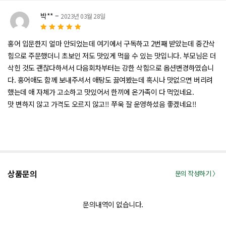
박**
–
2023년 03월 28일
5
5 중에서
로
홍어 입문한지 얼마 안되었는데 여기에서 구독하고 2번째 받았는데 중간삭
평가됨
힘으로 주문했더니 초보인 저도 맛있게 먹을 수 있는 맛입니다. 부모님은 더
삭힌 것도 괜찮다하셔서 다음회차부터는 강한 삭힘으로 옵션변경하였습니
다. 홍어애도 함께 보내주셔서 애탕도 끓여봤는데 혹시나 맛없으면 버리려
했는데 애 자체가 고소하고 맛있어서 한끼에 온가족이 다 먹었네요.
맛 변하지 않고 가격도 오르지 않고!! 쭈욱 잘 운영하셨음 좋겠네요!!
상품문의
문의 작성하기 〉
문의내역이 없습니다.