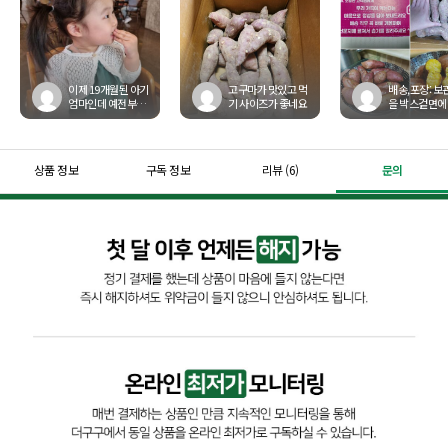
이제 19개월된 아기
고구마가 맛있고 먹
배송,포장: 보
엄마인데 예전부터
기 사이즈가 좋네요
을 박스겉면에
주 간식이 고구마 였
잘보이게 붙
어요. 마트에서 사서
는데 덕분에 
들고오는것도 일이
안슬게 잘보
고 ...
있습니...
상품 정보
구독 정보
리뷰 (6)
문의