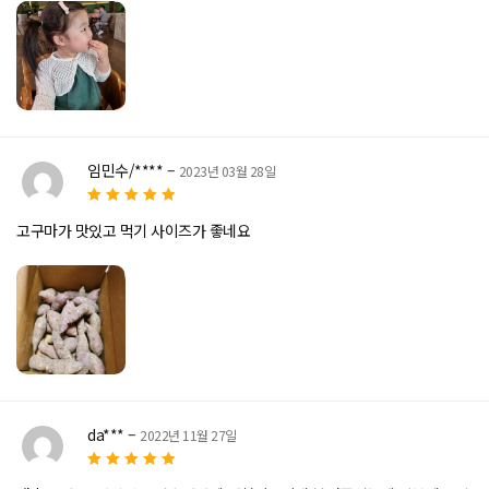
임민수/****
–
2023년 03월 28일
5
5 중에서
로
고구마가 맛있고 먹기 사이즈가 좋네요
평가됨
da***
–
2022년 11월 27일
5
5 중에서
로