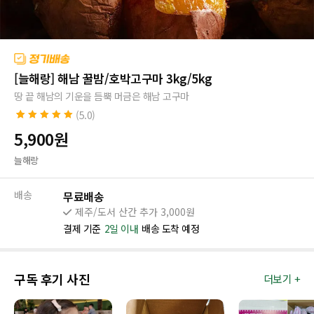
[늘해랑] 해남 꿀밤/호박고구마 3kg/5kg
땅 끝 해남의 기운을 듬뿍 머금은 해남 고구마
(5.0)
5.0
6
개의 고객
5,900
원
평가를 기준으
로 5점 만점에
늘해랑
점으로 평가됨
배송
무료배송
제주/도서 산간 추가 3,000원
결제 기준
2일 이내
배송 도착 예정
구독 후기 사진
더보기 +