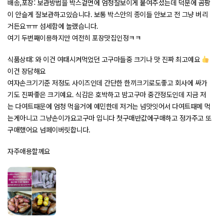
배송,포장: 보관방법을 박스겉면에 엄청잘보이게 붙여주셨는데 덕분에 곰팡
평가됨
이 안슬게 잘보관하고있습니다. 보통 박스안의 종이들 안보고 전 그냥 버리
거든요ㅠㅠ 섬세함에 놀랬습니다.
여기 두번째이용하지만 여전히 포장맛집인정ㅋㅋ
식품상태: 와 이건 여태시켜먹었던 고구마들중 크기나 맛 진짜 최고예요
이건 장담해요
여자손크기기준 저정도 사이즈인데 간단한 한끼크기로도좋고 회사에 싸가
기도 진짜좋은 크기예요. 식감은 호박하고 밤고구마 중간정도인데 지금 저
는 다여트때문에 엄청 먹을거에 예민한데 저거는 넘맛잇어서 다여트때메 먹
는게아니고 그냥손이가요고구마 입니다 첫구매반값에구매하고 정가주고 또
구매했어요 넘페이버릿합니다.
자주애용할께요