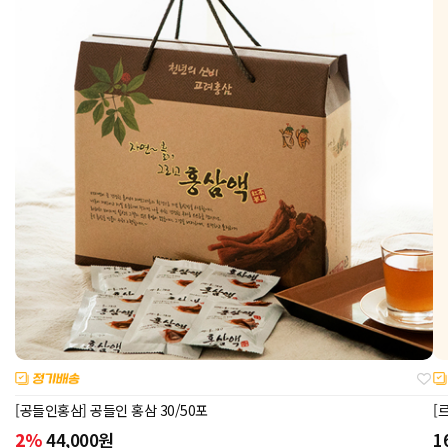
[공들인홍삼] 공들인 홍삼 30/50포
[
2%
44,000
원
1