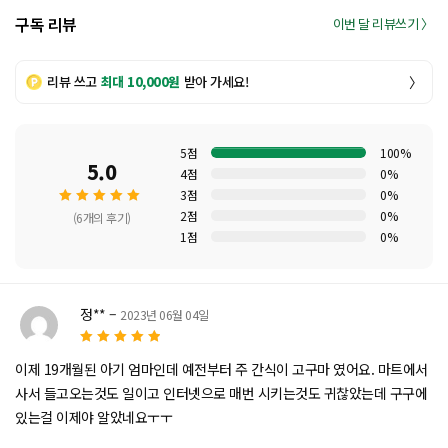
구독 리뷰
이번 달 리뷰쓰기 〉
리뷰 쓰고
최대 10,000원
받아 가세요!
〉
5점
100%
5.0
4점
0%
3점
0%
2점
0%
(6개의 후기)
1점
0%
5 중에
서
5.00
로 평가
정**
–
2023년 06월 04일
됨
5
5 중에서
로
이제 19개월된 아기 엄마인데 예전부터 주 간식이 고구마 였어요. 마트에서
평가됨
사서 들고오는것도 일이고 인터넷으로 매번 시키는것도 귀찮았는데 구구에
있는걸 이제야 알았네요ㅜㅜ