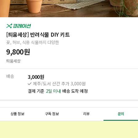
[틔움세상] 반려식물 DIY 키트
꽃, 허브, 식용 식물까지 다양한
9,800
원
틔움세상
배송
3,000원
제주/도서 산간 추가 3,000원
결제 기준
2일 이내
배송 도착 예정
상품 정보
구독 정보
리뷰
문의