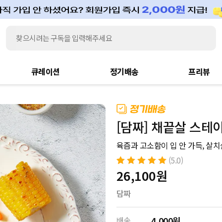
큐레이션
정기배송
프리뷰
[담짜] 채끝살 스테이
육즘과 고소함이 입 안 가득, 살
(5.0)
5.0
26,100
원
4
개의 고객
평가를 기준으
로 5점 만점에
담짜
점으로 평가됨
배송
4,000원