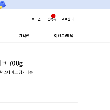
0
로그인
찜목록
고객센터
기획전
이벤트/혜택
크 700g
치살 스테이크 정기배송