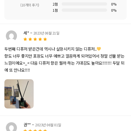
2점
0%
(10개의 후기)
1점
0%
5 중에
서
5.00
로 평가
세*
–
2023년 06월 21일
됨
5
5 중에서
로
두번째 디퓨저 받은건데 역시나 실망시키지 않는 디퓨저..
평가됨
향도 너무 좋지만 포장도 너무 예쁘고 깔끔하게 되어있어서 정말 선물 받는
느낌이에요>_< 다음 디퓨저 향은 뭘까 하는 기대감도 높아요!!!!!!! 두달 뒤
에 또 만나요!!!!
권**
–
2023년 06월 01일