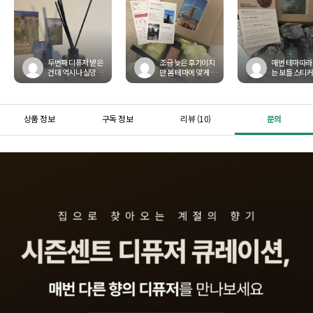
두번째 디퓨저 받은
조금 늦은 후기이지
매번 테마따라
건데 역시나 실망시
만 봄 테마에 맞게 노
는 보틀 스티커
키지 않는 디퓨저..
랑노랑 페이퍼에 풍
무 귀엽고 이번
향도 너무 좋지만
차 카드까지 너무 이
여름에 맞춰서
포장도 너무 예쁘고
뻐요! 그리도 꽃향도
하면서 상쾌해
깔끔...
나...
아요...
상품 정보
구독 정보
리뷰 (10)
문의