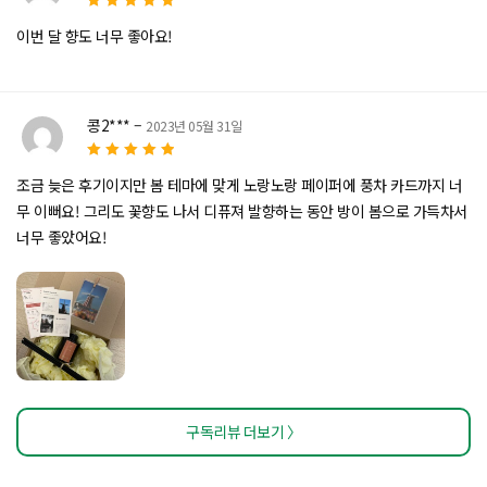
5
5 중에서
로
이번 달 향도 너무 좋아요!
평가됨
콩2***
–
2023년 05월 31일
5
5 중에서
로
조금 늦은 후기이지만 봄 테마에 맞게 노랑노랑 페이퍼에 풍차 카드까지 너
평가됨
무 이뻐요! 그리도 꽃향도 나서 디퓨져 발향하는 동안 방이 봄으로 가득차서
너무 좋았어요!
구독리뷰 더보기 〉