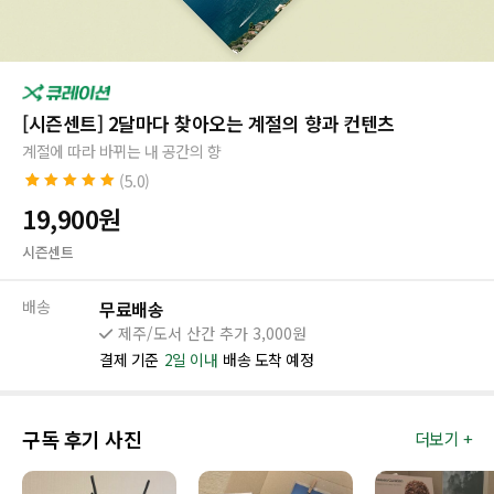
[시즌센트] 2달마다 찾아오는 계절의 향과 컨텐츠
계절에 따라 바뀌는 내 공간의 향
(5.0)
5.0
10
개의 고객
19,900
원
평가를 기준으
로 5점 만점에
시즌센트
점으로 평가됨
배송
무료배송
제주/도서 산간 추가 3,000원
결제 기준
2일 이내
배송 도착 예정
구독 후기 사진
더보기 +