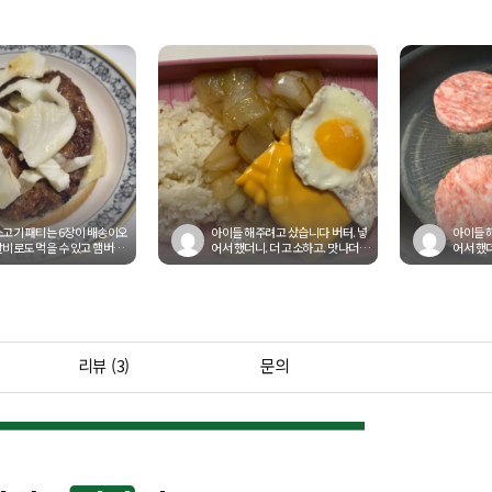
소고기 패티는 6장이 배송이오
아이들 해주려고 샀습니다 버터. 넣
아이들 
갈비로도 먹을 수 있고 햄버거
어서 했더니. 더 고소하고. 맛나더라
어서 했더
 활용이 가능해요! 또는...
구요 거기에. 치즈랑 양파까지...
구요 거기
리뷰 (3)
문의