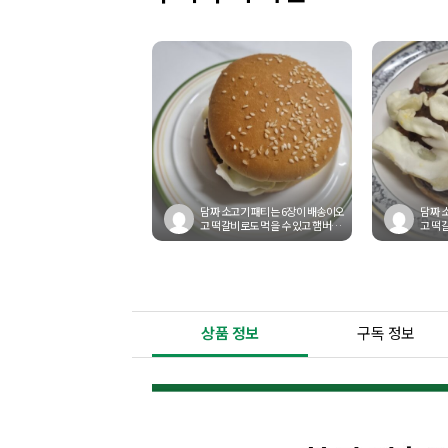
담짜 소고기 패티는 6장이 배송이오
담짜 
고 떡갈비로도 먹을 수 있고 햄버거
고 떡
패티로도 활용이 가능해요! 또는...
패티로도
상품 정보
구독 정보