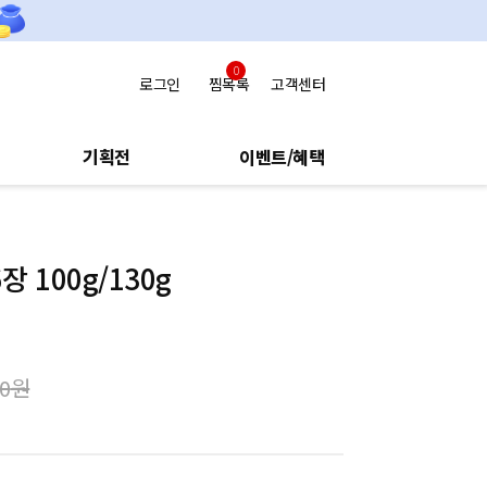
0
로그인
찜목록
고객센터
기획전
이벤트/혜택
장 100g/130g
00
원