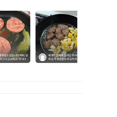
해주려고 샀습니다 버터. 넣
세개가 한팩에 들어있구 아이스백
니. 더 고소하고. 맛나더라
에 담겨 보냉잘되어 도착여ㆍ밥반
에. 치즈랑 양파까지...
찬할꺼라 두개 자른거에여ㆍ버터나
오...