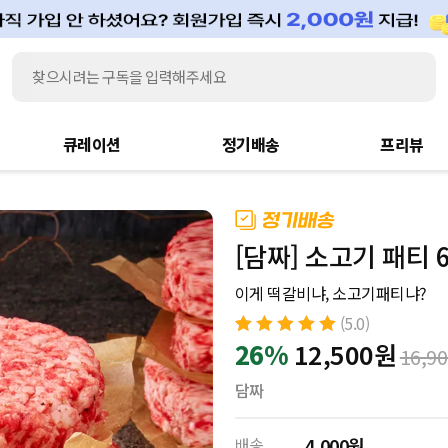
큐레이션
정기배송
프리뷰
[담짜] 소고기 패티 6
이게 떡갈비냐, 소고기패티냐?
(5.0)
5.0
26%
12,500
원
3
개의 고객
16,9
평가를 기준으
로 5점 만점에
담짜
점으로 평가됨
배송
4,000원