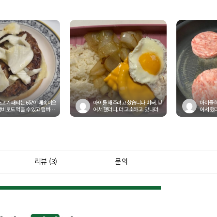
소고기 패티는 6장이 배송이오
아이들 해주려고 샀습니다 버터. 넣
아이들 
갈비로도 먹을 수 있고 햄버거
어서 했더니. 더 고소하고. 맛나더라
어서 했더
 활용이 가능해요! 또는...
구요 거기에. 치즈랑 양파까지...
구요 거기
리뷰 (3)
문의