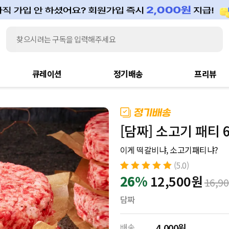
큐레이션
정기배송
프리뷰
[담짜] 소고기 패티 6
이게 떡갈비냐, 소고기패티냐?
(5.0)
5.0
26%
12,500
원
3
개의 고객
16,9
평가를 기준으
로 5점 만점에
담짜
점으로 평가됨
배송
4,000원