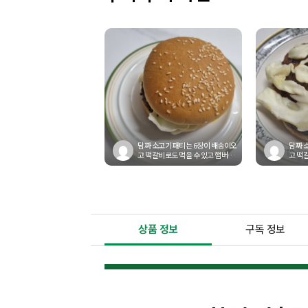
담짜 소고기 패티는 6장이 배송이오
담짜 
고 떡갈비로도 먹을 수 있고 햄버거
고 떡
패티로도 활용이 가능해요! 또는...
패티로도
상품 정보
구독 정보