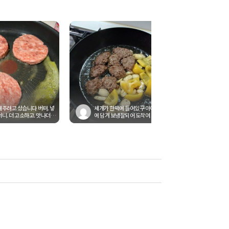
해주려고 샀습니다 버터. 넣
세개가 한팩에 들어있구 아이스백
니. 더 고소하고. 맛나더라
에 담겨 보냉잘되어 도착여ㆍ밥반
에. 치즈랑 양파까지...
찬할꺼라 두개 자른거에여ㆍ버터나
오...