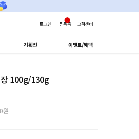
0
로그인
찜목록
고객센터
기획전
이벤트/혜택
장 100g/130g
00
원