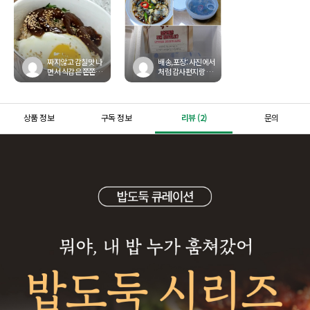
짜지않고 감칠맛 나
배송,포장: 사진에서
면서 식감은 쫀쫀한
처럼 감사편지랑 아
게 너무 맛있게 잘 먹
이스팩3개왔어요.보
었습니다만 저는 깐
통 아이스팩 겨울에
새우장이 더 편해서..
는 3개까지안주시는
데 꼼...
상품 정보
구독 정보
리뷰 (2)
문의