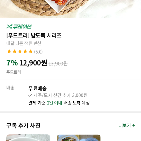
[푸드트리] 밥도둑 시리즈
매달 다른 장류 반찬
(5.0)
5.0
2
개의 고객
7%
12,900
원
13,900
원
평가를 기준으
로 5점 만점에
푸드트리
점으로 평가됨
배송
무료배송
제주/도서 산간 추가 3,000원
결제 기준
2일 이내
배송 도착 예정
구독 후기 사진
더보기 +