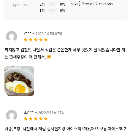
star).
See all 2 reviews
2점
0%
(2개의 후기)
1점
0%
5 중에
서
5.00
로 평가
경**
–
2023년 03월 07일
됨
5
5 중에서
로
짜지않고 감칠맛 나면서 식감은 쫀쫀한게 너무 맛있게 잘 먹었습니다만 저
평가됨
는 깐새우장이 더 편해서..
da***
–
2022년 11월 27일
5
5 중에서
로
배송,포장: 사진에서 처럼 감사편지랑 아이스팩3개왔어요.보통 아이스팩 겨
평가됨