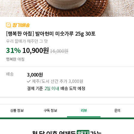
[행복한 아침] 발아현미 미숫가루 25g 30포
우리 할매가 해주던 그 맛
31%
10,900
원
16,000
원
행복한 아침
배송
3,000원
제주/도서 산간 추가 3,000원
결제 기준
2일 이내
배송 도착 예정
상품 정보
구독 정보
리뷰
문의