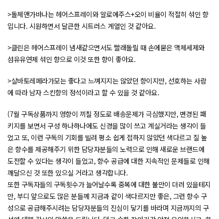
>돌체앤가바나는 헤어스프레이와 알로에주스+오이 비율이 적절히 섞인 향
입니다. 시원하면서 달큰한 시트러스 계열인 것 같아요.
>클린은 헤어스프레이 냄새같으면서도 빨래돌릴 때 손에묻은 액체세제와
섬유유연제 섞인 향으로 이것 또한 향이 좋아요.
>살바토레페라가모는 좋다고 느껴지지는 않았던 향이지만, 선호하는 사람
에 따라 남자 스킨향의 정석이라고 할 수 있을 것 같아요.
(7월 구독상품까지 영향이 끼칠 정도로 배송문제가 극심했지만, 변경된 패
키지를 보면서 구성 하나하나에도 신경을 많이 쓰고 계실거라는 생각이 들
었고 또, 이런 구독의 기회를 빌려 평소 쉽게 접하지 않았던 색다르고 질 높
은 향수를 제공해주기 위한 담당자분들의 노력으로 인해 새로운 브랜드에
도전할 수 있다는 생각이 들었고, 향수 공급에 대한 지속적인 문제들로 인해
깨달으신 것 또한 있으실 거라고 생각합니다.
또한 구독자들의 구독횟수가 늘어날수록 중복에 대한 불만이 더러 있을테지
만, 부디 앞으로도 많은 분들께 지금과 같이 색다르지만 좋은, 그런 향수 구
성으로 공급해주시려는 담당자분들의 진심이 닿기를 바라며 지금까지의 구