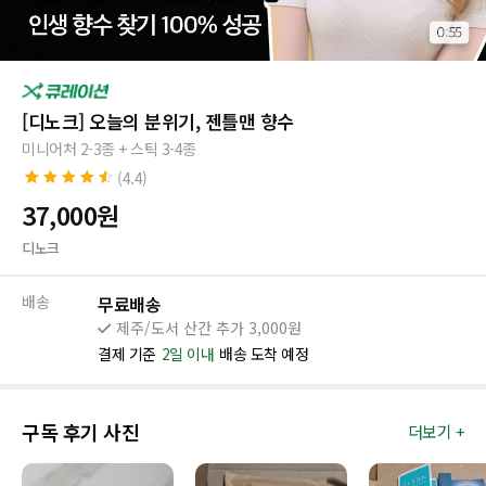
[디노크] 오늘의 분위기, 젠틀맨 향수
미니어처 2-3종 + 스틱 3-4종
(4.4)
4.4
13
개의 고
37,000
원
객 평가를 기
준으로 5점
디노크
만점에
점으
로 평가됨
배송
무료배송
제주/도서 산간 추가 3,000원
결제 기준
2일 이내
배송 도착 예정
구독 후기 사진
더보기 +