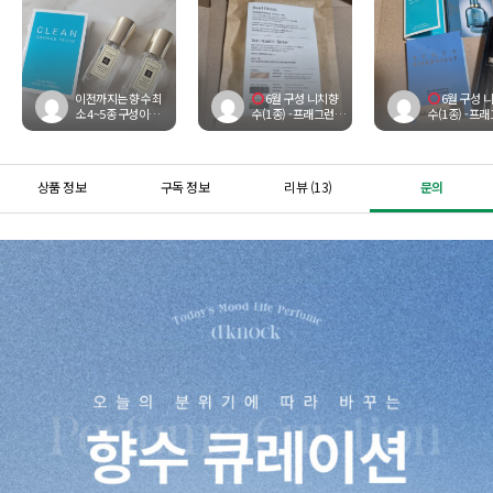
이전까지는 향수 최
6월 구성 니치향
6월 구성 
소 4~5종 구성이었고
수(1종) -프래그런스
수(1종) -프
그나마도 매달 중복
드 부와 "오드 누아르
드 부와 "오드
되는 아이템이 있었
인텐스" 오 드 퍼퓸
인텐스" 오 드
는데, 이번달에는 달
12ml 스틱향수(...
12ml 스틱향
랑 ...
상품 정보
구독 정보
리뷰 (13)
문의