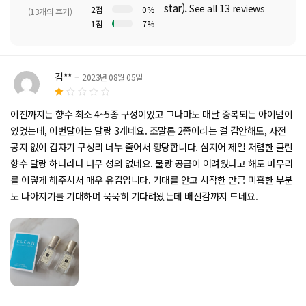
star).
See all 13 reviews
2점
0%
(13개의 후기)
1점
7%
5 중에
서
4.38
로 평가
김**
–
2023년 08월 05일
됨
5
이전까지는 향수 최소 4~5종 구성이었고 그나마도 매달 중복되는 아이템이
중
에
있었는데, 이번달에는 달랑 3개네요. 조말론 2종이라는 걸 감안해도, 사전
서
1
공지 없이 갑자기 구성리 너누 줄어서 황당합니다. 심지어 제일 저렴한 클린
로
향수 달랑 하나라나 너무 성의 없네요. 물량 공급이 어려웠다고 해도 마무리
평
가
를 이렇게 해주셔서 매우 유감입니다. 기대를 안고 시작한 만큼 미흡한 부분
됨
도 나아지기를 기대하며 묵묵히 기다려왔는데 배신감까지 드네요.