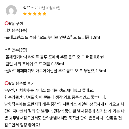
석**
–
2023년 07월 07일
5
5 중에서
로
6월 구성
평가됨
니치향수(1종)
-프래그런스 드 부와 “오드 누아르 인텐스” 오 드 퍼퓸 12ml
스틱향수(3종)
-돌체앤가바나 라이트 블루 포에버 뿌르 옴므 오 드 퍼퓸 0.8ml
-클린 샤워 프레쉬 오 드 퍼퓸 0.88ml
-살바토레페라가모 아쿠아에센셜 뿌르 옴므 오 드 뚜왈렛 1.5ml
6월 향수별 후기
>우선, 니치향수는 케이스 돌리는 것도 재미있고 좋네요.
향수외관만 만져도 향이 묻는데 생각 외로 중독성있고 좋습니다.
발향직후에는 오렌지와 레몬 중간의 시트러스 계열이 상큼하게 다가오고 시
간이 지나면서 절의 향 냄새나, 건강식품인 환 냄새같은데 신기한 게 기분 나
쁜 고무냄새같으면서도 한약방냄새처럼 묵직한 향이 은은하니~ 안좋을 것
같으면서 엄청 좋아요!