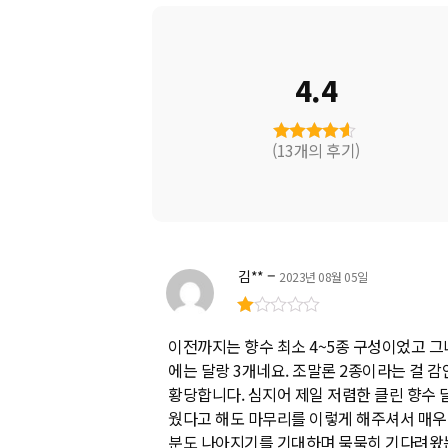
4.4
(13개의 후기)
5 중에서
4.38
로 평
가됨
–
김**
2023년 08월 05일
5
이전까지는 향수 최소 4~5종 구성이었고 
중
에
에는 달랑 3개네요. 조말론 2종이라는 걸 감
서
1
황당합니다. 심지어 제일 저렴한 클린 향수 
로
웠다고 해도 마무리를 이렇게 해주셔서 매우 
평
분도 나아지기를 기대하며 묵묵히 기다려왔
가