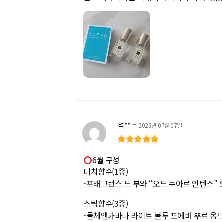
됨
–
석**
2023년 07월 07일
5
5 중에서
로
6월 구성
평가됨
니치향수(1종)
-프래그런스 드 부와 “오드 누아르 인텐스” 오
스틱향수(3종)
-돌체앤가바나 라이트 블루 포에버 뿌르 옴므 오