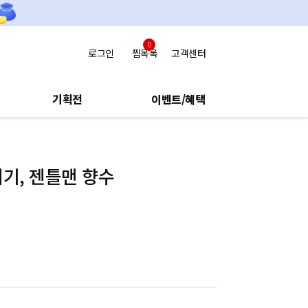
0
로그인
찜목록
고객센터
기획전
이벤트/혜택
위기, 젠틀맨 향수