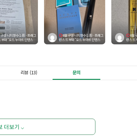
 구성 니치향수(1종) -프래그
6월 구성 니치향수(1종) -프래그
6월 
 부와 "오드 누아르 인텐스"
런스 드 부와 "오드 누아르 인텐스"
런스 드 
오 드 퍼퓸 12ml 스틱향수(...
오 드 퍼퓸 12ml 스틱향수(...
리뷰 (13)
문의
보 더보기 ⌵