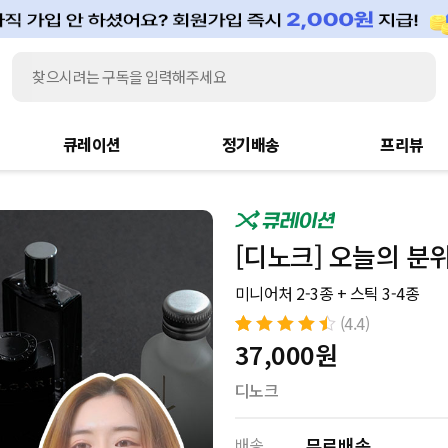
큐레이션
정기배송
프리뷰
[디노크] 오늘의 분
미니어처 2-3종 + 스틱 3-4종
(4.4)
4.4
37,000
원
13
개의 고객
평가를 기준
으로 5점 만점
디노크
에
점으로 평
가됨
배송
무료배송