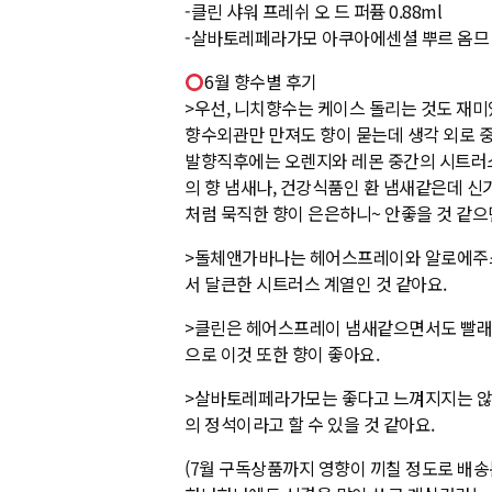
-클린 샤워 프레쉬 오 드 퍼퓸 0.88ml
-살바토레페라가모 아쿠아에센셜 뿌르 옴므 오 
6월 향수별 후기
>우선, 니치향수는 케이스 돌리는 것도 재미
향수외관만 만져도 향이 묻는데 생각 외로 
발향직후에는 오렌지와 레몬 중간의 시트러
의 향 냄새나, 건강식품인 환 냄새같은데 
처럼 묵직한 향이 은은하니~ 안좋을 것 같으
>돌체앤가바나는 헤어스프레이와 알로에주스
서 달큰한 시트러스 계열인 것 같아요.
>클린은 헤어스프레이 냄새같으면서도 빨래
으로 이것 또한 향이 좋아요.
>살바토레페라가모는 좋다고 느껴지지는 않았
의 정석이라고 할 수 있을 것 같아요.
(7월 구독상품까지 영향이 끼칠 정도로 배