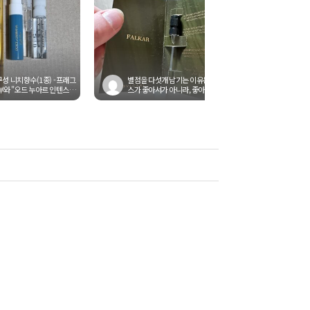
구성 니치향수(1종) -프래그
별점을 다섯개 남기는 이유는 서비
*3월상품 
부와 "오드 누아르 인텐스"
스가 좋아서가 아니라, 좋아질거라
같이 등록
오 드 퍼퓸 12ml 스틱향수(...
기대하는 마음이 있기 때문입니
다....