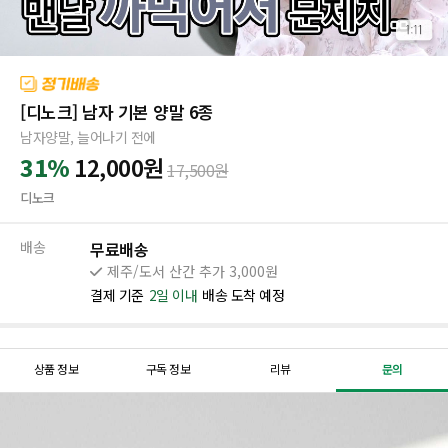
[디노크] 남자 기본 양말 6종
남자양말, 늘어나기 전에
31%
12,000
원
17,500
원
디노크
배송
무료배송
제주/도서 산간 추가 3,000원
결제 기준
2일 이내
배송 도착 예정
상품 정보
구독 정보
리뷰
문의