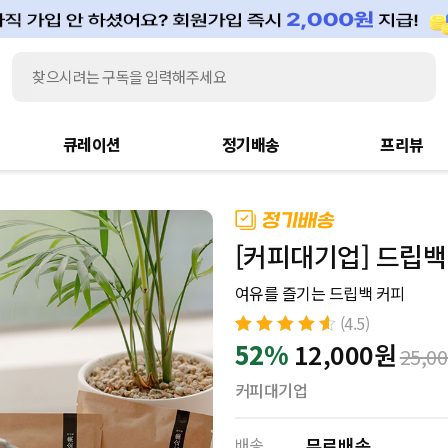
큐레이션
정기배송
프리뷰
[커피대기업] 드립백
여유를 즐기는 드립백 커피
(4.5)
4.5
52%
12,000
원
2
개의 고객
25,0
평가를 기준
으로 5점 만점
커피대기업
에
점으로 평
가됨
배송
무료배송