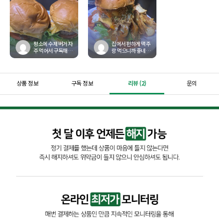
평소에 수제 버거 자
집에서 편하게 맥주
주 먹어서 구독해봤
랑 먹으니까 좋네요
는데 기대 이상으로
맛은 잘하는 수제버
맛있네요 재료도 다
거집에서 먹는거랑
손질되어 있고 후라
다를게 없네요 모든
이...
...
상품 정보
구독 정보
리뷰 (2)
문의