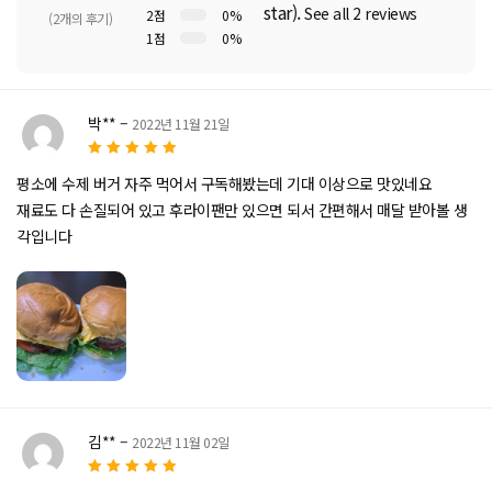
star).
See all 2 reviews
2점
0%
(2개의 후기)
1점
0%
5 중에
서
5.00
로 평가
박**
–
2022년 11월 21일
됨
5
5 중에서
로
평소에 수제 버거 자주 먹어서 구독해봤는데 기대 이상으로 맛있네요
평가됨
재료도 다 손질되어 있고 후라이팬만 있으면 되서 간편해서 매달 받아볼 생
각입니다
김**
–
2022년 11월 02일
5