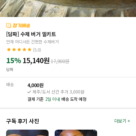
[담짜] 수제 버거 밀키트
언제 어디서든 간편한 수제버거
(5.0)
5.0
2
개의 고객
15%
15,140
원
17,900
원
평가를 기준으
로 5점 만점에
담짜
점으로 평가됨
배송
4,000원
제주/도서 산간 추가 3,000원
결제 기준
2일 이내
배송 도착 예정
구독 후기 사진
더보기 +