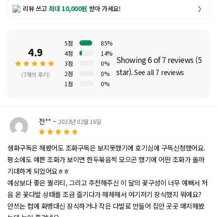
리뷰 쓰고
최대 10,000원
받아 가세요!
〉
5점
85%
4.9
4점
14%
Showing 6 of 7 reviews (5
3점
0%
star).
See all 7 reviews
2점
0%
(7개의 후기)
1점
0%
5 중에
서
4.86
로 평가
전**
–
2023년 02월 16일
됨
5
5 중에서
로
생화구독은 해봤어도 조화구독은 보지못했기에 호기심에 구독신청했어요.
평가됨
평소에도 예쁜 조화가 보이면 한두묶음씩 모으곤 했기에 어떤 조화가 올까
기대하게 되었어요ㅎㅎ
예상보다 좋은 퀄리티, 그리고 추천해주신 이 달의 꽃구성이 너무 예뻐서 처
음 온 꽃다발 상태를 조금 즐기다가 해체해서 여기저기 장식했지 뭐예요?
안쓰는 컵에 화병대신 장식하거나 작은 다발로 만들어 집안 곳곳 매치해봤