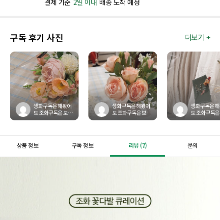
결제 기준
2일 이내
배송 도착 예정
구독 후기 사진
더보기 +
생화구독은 해봤어
생화구독은 해봤어
생화구독은 
도 조화구독은 보지
도 조화구독은 보지
도 조화구독은
못했기에 호기심에
못했기에 호기심에
못했기에 호
구독신청했어요. 평
구독신청했어요. 평
구독신청했어요
소에도 예쁜 조화가
소에도 예쁜 조화가
소에도 예쁜 
보이면...
보이면...
보이면...
상품 정보
구독 정보
리뷰 (7)
문의