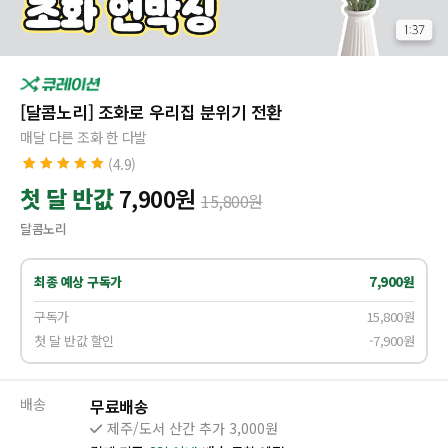
[달콤노리] 조화로 우리집 분위기 전환
매달 다른 조화 한 다발
(4.9)
4.9
7
개의 고객
첫 달 반값
7,900
원
15,800
원
평가를 기준
으로 5점 만점
달콤노리
에
점으로 평
가됨
최종 예상 구독가
7,900원
구독가
15,800원
첫 달 반값 할인
-7,900원
배송
무료배송
제주/도서 산간 추가 3,000원