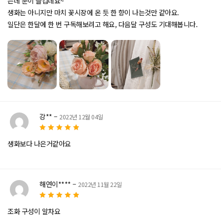
는데 눈이 즐겁네요~
생화는 아니지만 마치 꽃시장에 온 듯 한 향이 나는것만 같아요.
일단은 한달에 한 번 구독해보려고 해요, 다음달 구성도 기대해봅니다.
강**
–
2022년 12월 04일
5
5 중에서
로
생화보다 나은거같아요
평가됨
해연이****
–
2022년 11월 22일
5
5 중에서
로
조화 구성이 알차요
평가됨