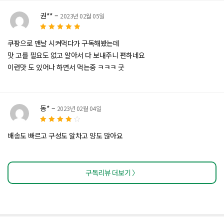
권**
–
2023년 02월 05일
5
5 중에서
로
쿠팡으로 맨날 시켜먹다가 구독해봤는데
평가됨
맛 고를 필요도 없고 알아서 다 보내주니 편하네요
이런맛 도 있어나 하면서 먹는중 ㅋㅋㅋ 굿
동*
–
2023년 02월 04일
4
5 중에서
배송도 빠르고 구성도 알차고 양도 많아요
로 평가됨
구독리뷰 더보기 〉