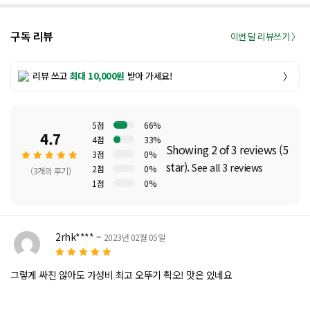
구독 리뷰
이번 달 리뷰쓰기 〉
리뷰 쓰고
최대 10,000원
받아 가세요!
〉
5점
66%
4.7
4점
33%
Showing 2 of 3 reviews (5
3점
0%
star).
See all 3 reviews
2점
0%
(3개의 후기)
1점
0%
5 중에
서
4.67
로 평가
2rhk****
–
2023년 02월 05일
됨
5
5 중에서
로
그렇게 싸진 않아도 가성비 최고 오뚜기 쵝오! 맛은 있네요
평가됨