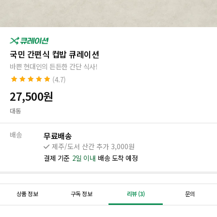
국민 간편식 컵밥 큐레이션
바쁜 현대인의 든든한 간단 식사!
(4.7)
4.7
3
개의 고
27,500
원
객 평가를 기
준으로 5점
대동
만점에
점으
로 평가됨
배송
무료배송
제주/도서 산간 추가 3,000원
결제 기준
2일 이내
배송 도착 예정
상품 정보
구독 정보
리뷰 (3)
문의