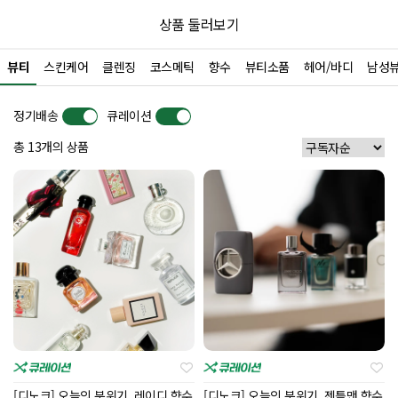
상품 둘러보기
뷰티
스킨케어
클렌징
코스메틱
향수
뷰티소품
헤어/바디
남성
정기배송
큐레이션
총 13개의 상품
[디노크] 오늘의 분위기, 레이디 향수
[디노크] 오늘의 분위기, 젠틀맨 향수