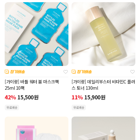
[가이랑] 바틀 워터 붐 마스크팩
[가이랑] 데일리부스터 비타민C 플러
25ml 10팩
스 토너 130ml
42%
15,500
원
11%
15,900
원
무료배송
무료배송