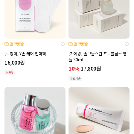
[르쌍떼] Y존 케어 언더팩
[가이랑] 솔브올스킨 프로블름스 앰
플 30ml
16,000
원
10%
17,800
원
NEW
무료배송