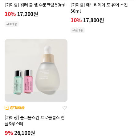
[가이랑] 워터 붐 젤 수분크림 50ml
[가이랑] 에브리데이 포 유어 스킨
50ml
10%
17,200
원
10%
17,800
원
무료배송
무료배송
[가이랑] 솔브올스킨 프로블름스 앰
플&부스터
9%
26,100
원