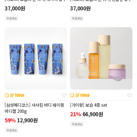
37,000
원
37,000
원
무료배송
무료배송
[삼성메디코스] 샤샤킴 바디 쉐이핑
[가이랑] 보습 4종 set
바디젤 200g
21%
66,900
원
59%
12,900
원
무료배송
무료배송