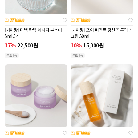
[가이랑] 미백 탄력 에너지 부스터
[가이랑] 포어 퍼펙트 펑션즈 톤업 선
5ml 5개
크림 50ml
37%
22,500
원
10%
15,000
원
무료배송
무료배송