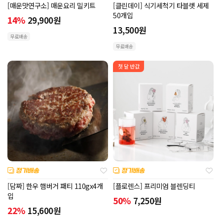
[매운맛연구소] 매운요리 밀키트
[클린데이] 식기세척기 타블렛 세제
50개입
14%
29,900
원
13,500
원
무료배송
무료배송
첫 달 반값
[담짜] 한우 햄버거 패티 110gx4개
[플로렌스] 프리미엄 블렌딩티
입
50%
7,250
원
22%
15,600
원