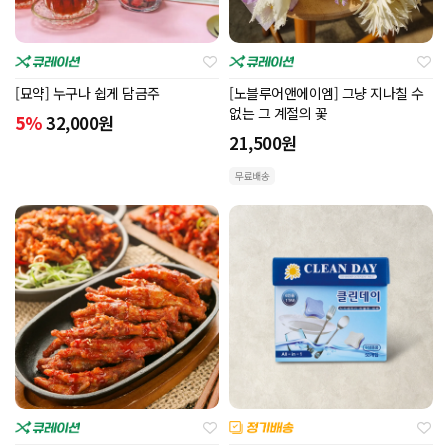
[묘약] 누구나 쉽게 담금주
[노블루어앤에이엠] 그냥 지나칠 수
없는 그 계절의 꽃
5%
32,000
원
21,500
원
무료배송