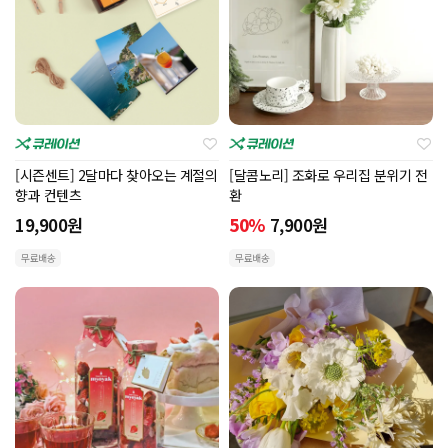
[시즌센트] 2달마다 찾아오는 계절의
[달콤노리] 조화로 우리집 분위기 전
향과 컨텐츠
환
19,900
원
50%
7,900
원
무료배송
무료배송