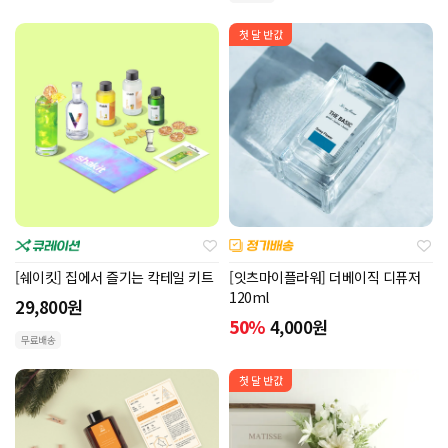
첫 달 반값
[쉐이킷] 집에서 즐기는 칵테일 키트
[잇츠마이플라워] 더베이직 디퓨저
120ml
29,800
원
50%
4,000
원
무료배송
첫 달 반값