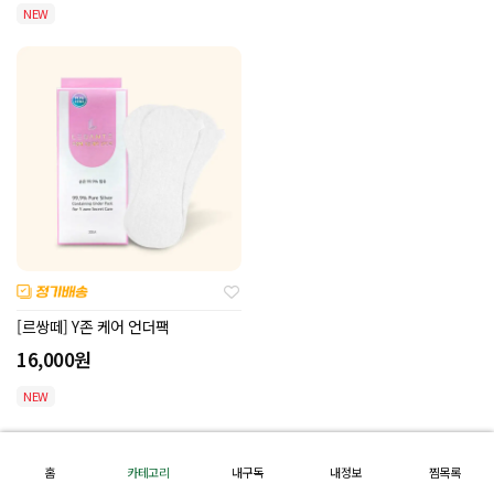
NEW
[르쌍떼] Y존 케어 언더팩
16,000
원
NEW
홈
카테고리
내구독
내정보
찜목록